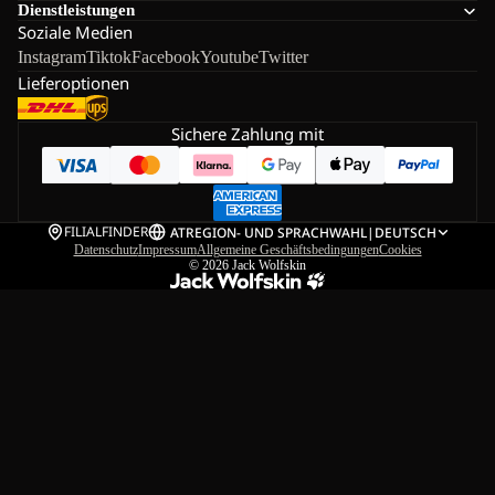
Dienstleistungen
Soziale Medien
Instagram
Tiktok
Facebook
Youtube
Twitter
Lieferoptionen
Sichere Zahlung mit
FILIALFINDER
AT
REGION- UND SPRACHWAHL
|
DEUTSCH
Datenschutz
Impressum
Allgemeine Geschäftsbedingungen
Cookies
© 2026
Jack Wolfskin