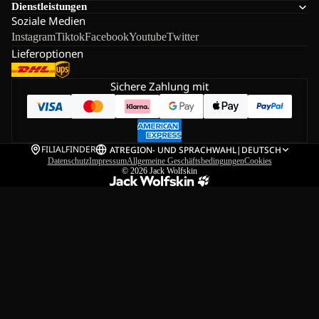
Dienstleistungen
Soziale Medien
Instagram
Tiktok
Facebook
Youtube
Twitter
Lieferoptionen
Sichere Zahlung mit
FILIALFINDER
AT
REGION- UND SPRACHWAHL
|
DEUTSCH
Datenschutz
Impressum
Allgemeine Geschäftsbedingungen
Cookies
© 2026
Jack Wolfskin