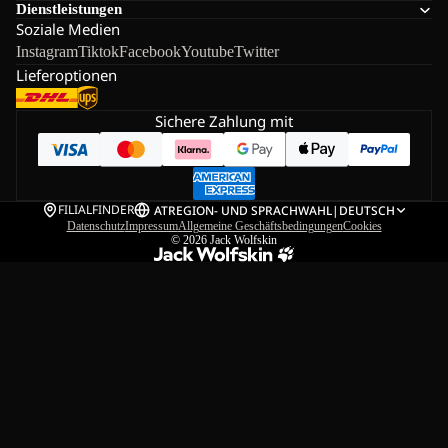
Dienstleistungen
Soziale Medien
Instagram
Tiktok
Facebook
Youtube
Twitter
Lieferoptionen
Sichere Zahlung mit
FILIALFINDER
AT
REGION- UND SPRACHWAHL
|
DEUTSCH
Datenschutz
Impressum
Allgemeine Geschäftsbedingungen
Cookies
© 2026
Jack Wolfskin