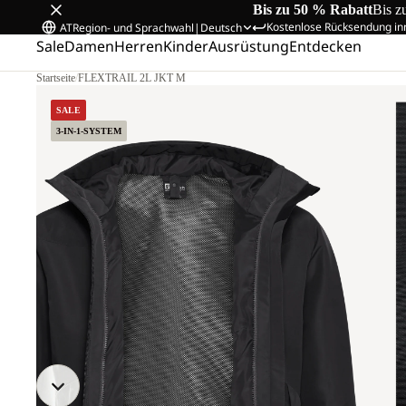
Bis zu 50 % Rabatt
Bis z
Kostenlose Rücksendung in
AT
Region- und Sprachwahl
|
Deutsch
Sale
Damen
Herren
Kinder
Ausrüstung
Entdecken
Startseite
/
FLEXTRAIL 2L JKT M
SALE
3-IN-1-SYSTEM