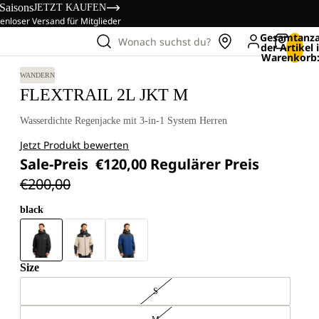
 Saisons
JETZT KAUFEN
enloser Versand für Mitglieder
Gesamtanza
Wonach suchst du?
der Artikel
Warenkorb:
WANDERN
FLEXTRAIL 2L JKT M
Wasserdichte Regenjacke mit 3-in-1 System Herren
Jetzt Produkt bewerten
Sale-Preis
€120,00
Regulärer Preis
€200,00
black
Size
S