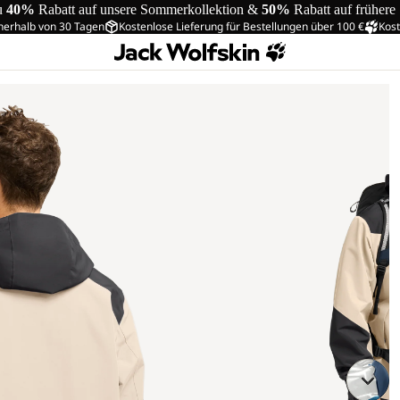
u
40%
Rabatt auf unsere Sommerkollektion &
50%
Rabatt auf frühere
nerhalb von 30 Tagen
Kostenlose Lieferung für Bestellungen über 100 €
Kost