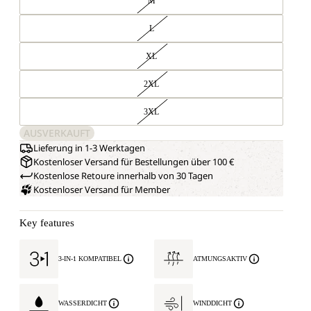
M
L
XL
2XL
3XL
AUSVERKAUFT
Lieferung in 1-3 Werktagen
Kostenloser Versand für Bestellungen über 100 €
Kostenlose Retoure innerhalb von 30 Tagen
Kostenloser Versand für Member
Key features
3-IN-1 KOMPATIBEL
ATMUNGSAKTIV
WASSERDICHT
WINDDICHT