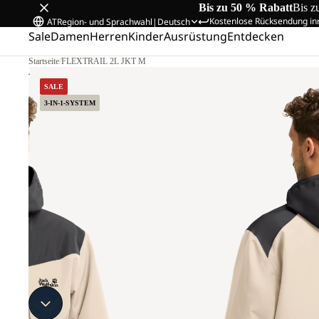
Bis zu 50 % Rabatt
Bis z
Kostenlose Rücksendung in
AT
Region- und Sprachwahl
|
Deutsch
Sale
Damen
Herren
Kinder
Ausrüstung
Entdecken
Startseite
/
FLEXTRAIL 2L JKT M
ÖSSE L
SALE
3-IN-1-SYSTEM