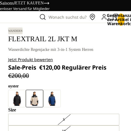
 Saisons
JETZT KAUFEN
enloser Versand für Mitglieder
Gesamtanza
Wonach suchst du?
der Artikel
Warenkorb:
WANDERN
FLEXTRAIL 2L JKT M
Wasserdichte Regenjacke mit 3-in-1 System Herren
Jetzt Produkt bewerten
Sale-Preis
€120,00
Regulärer Preis
€200,00
oyster
Size
S