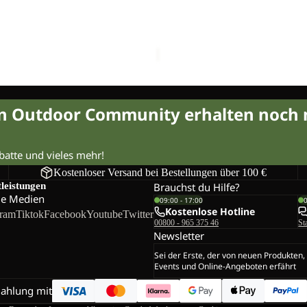
Sale
DE
 BELT DE LUXE
DOCUMENT BELT DE LUXE
LUXE
€15,00
Regulärer Preis
Sale-Preis
€15,00
Regulärer 
€25,00
in Outdoor Community erhalten noch
abatte und vieles mehr!
Kostenloser Versand bei Bestellungen über 100 €
tleistungen
Brauchst du Hilfe?
le Medien
09:00 - 17:00
Kostenlose Hotline
gram
Tiktok
Facebook
Youtube
Twitter
00800 - 965 375 46
St
Newsletter
Sei der Erste, der von neuen Produkten,
Events und Online-Angeboten erfährt
Zahlung mit