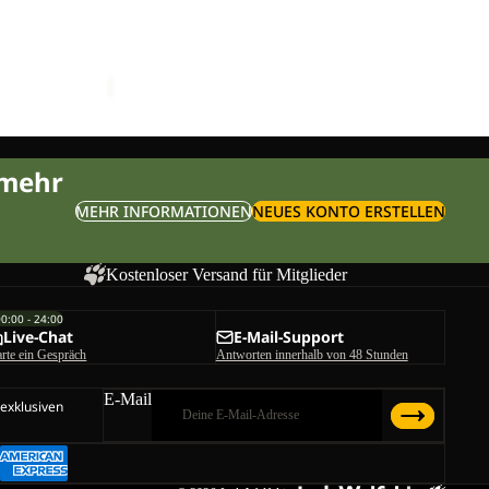
Ausverkauft
KONYA HIPBAG
Preis
Sale-Preis
€15,00
Regulärer Preis
€30,00
 mehr
MEHR INFORMATIONEN
NEUES KONTO ERSTELLEN
Kostenloser Versand für Mitglieder
00:00 - 24:00
Live-Chat
E-Mail-Support
arte ein Gespräch
Antworten innerhalb von 48 Stunden
E-Mail
 exklusiven