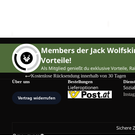
&
Ausverkauft
DE
APPAREL CLEAN & PROOF 60
DOCUMENT
PROOF
LUXE
€15,00
Sale-Preis
60
€25,00
Members der Jack Wolfsk
Vorteile!
Als Mitglied genießt du exklusive Vorteile, R
Kostenlose Rücksendung innerhalb von 30 Tagen
Über uns
Bestellungen
Diens
Lieferoptionen
Sozia
Insta
Sichere 