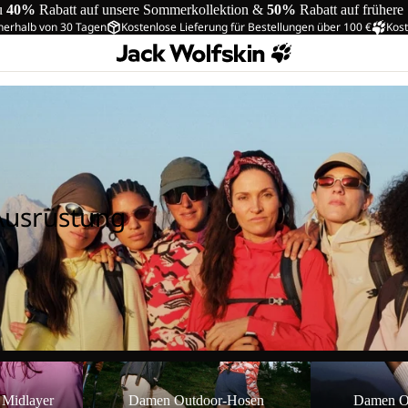
u
40%
Rabatt auf unsere Sommerkollektion &
50%
Rabatt auf frühere
nerhalb von 30 Tagen
Kostenlose Lieferung für Bestellungen über 100 €
Kost
Ausrüstung
ayer
Damen Outdoor-Hosen
Damen Outdoor
 Midlayer
Damen Outdoor-Hosen
Damen O