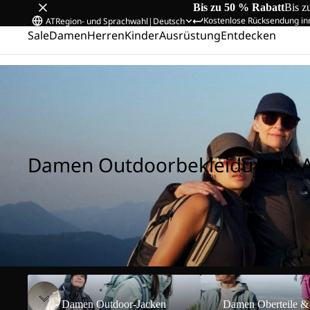
Bis zu 50 % Rabatt
Bis z
Kostenlose Rücksendung in
AT
Region- und Sprachwahl
|
Deutsch
Sale
Damen
Herren
Kinder
Ausrüstung
Entdecken
Startseite
/
Damen Outdoorbekleidung & Ausrüstung
Damen Outdoorbekleidung & 
Damen Outdoor-Jacken
Damen Oberteile & Midl
Damen Outdoor-Jacken
Damen Oberteile &