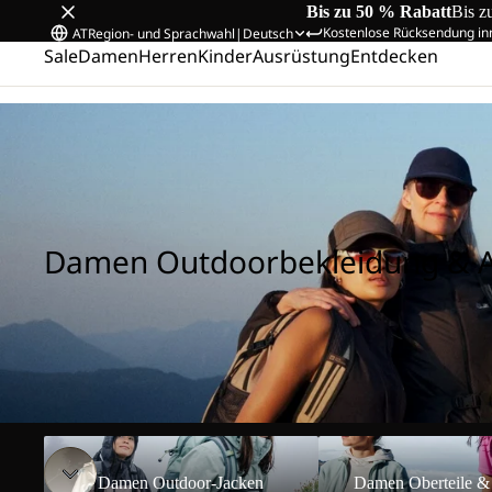
Bis zu 50 % Rabatt
Bis z
Kostenlose Rücksendung in
AT
Region- und Sprachwahl
|
Deutsch
Sale
Damen
Herren
Kinder
Ausrüstung
Entdecken
Startseite
/
Damen Outdoorbekleidung & Ausrüstung
Damen Outdoorbekleidung & 
Damen Outdoor-Jacken
Damen Oberteile & Midl
Damen Outdoor-Jacken
Damen Oberteile &