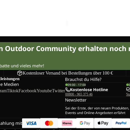
Sale
DE
 BELT DE LUXE
DOCUMENT BELT DE LUXE
LUXE
€15,00
Regulärer Preis
Sale-Preis
€15,00
Regulärer 
€25,00
in Outdoor Community erhalten noch
abatte und vieles mehr!
Kostenloser Versand bei Bestellungen über 100 €
tleistungen
Brauchst du Hilfe?
le Medien
09:00 - 17:00
Kostenlose Hotline
gram
Tiktok
Facebook
Youtube
Twitter
00800 - 965 375 46
St
Newsletter
Sei der Erste, der von neuen Produkten,
Events und Online-Angeboten erfährt
Zahlung mit