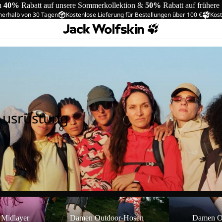
u
40%
Rabatt auf unsere Sommerkollektion &
50%
Rabatt auf frühere
nerhalb von 30 Tagen
Kostenlose Lieferung für Bestellungen über 100 €
Kost
Ausrüstung
ayer
Damen Outdoor-Hosen
Damen Outdoor
 Midlayer
Damen Outdoor-Hosen
Damen O