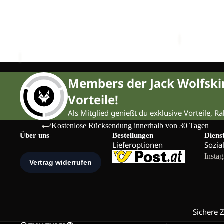
&
Ausverkauft
DE
APPAREL CLEAN & PROOF 60
DOCUMENT
PROOF
LUXE
€15,00
Sale-Preis
60
€25,00
Members der Jack Wolfsk
Vorteile!
Als Mitglied genießt du exklusive Vorteile, R
Kostenlose Rücksendung innerhalb von 30 Tagen
Über uns
Bestellungen
Diens
Lieferoptionen
Sozia
Insta
Sichere 