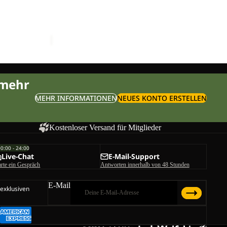
Ausverkauft
KONYA HIPBAG
Preis
Sale-Preis
€15,00
Regulärer Preis
€30,00
 mehr
MEHR INFORMATIONEN
NEUES KONTO ERSTELLEN
Kostenloser Versand für Mitglieder
00:00 - 24:00
Live-Chat
E-Mail-Support
arte ein Gespräch
Antworten innerhalb von 48 Stunden
E-Mail
 exklusiven