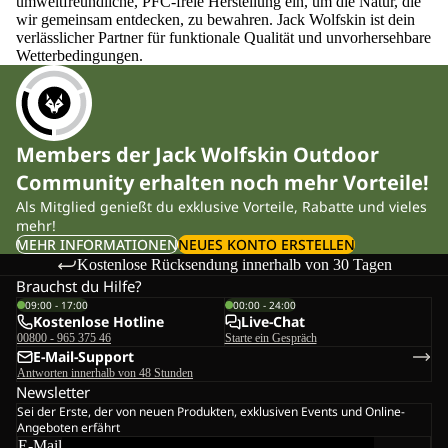
umweltfreundliche, PFC-freie Herstellung ein, um die Natur, die
wir gemeinsam entdecken, zu bewahren. Jack Wolfskin ist dein
verlässlicher Partner für funktionale Qualität und unvorhersehbare
Wetterbedingungen.
Members der Jack Wolfskin Outdoor
Community erhalten noch mehr Vorteile!
Als Mitglied genießt du exklusive Vorteile, Rabatte und vieles
mehr!
MEHR INFORMATIONEN
NEUES KONTO ERSTELLEN
Kostenlose Rücksendung innerhalb von 30 Tagen
Brauchst du Hilfe?
09:00 - 17:00
00:00 - 24:00
Kostenlose Hotline
Live-Chat
00800 - 965 375 46
Starte ein Gespräch
E-Mail-Support
Antworten innerhalb von 48 Stunden
Newsletter
Sei der Erste, der von neuen Produkten, exklusiven Events und Online-
Angeboten erfährt
E-Mail