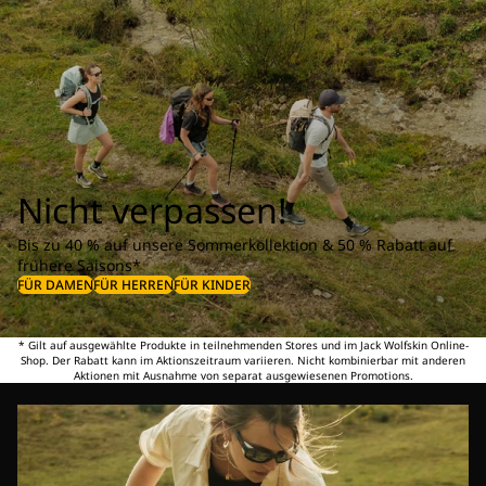
Nicht verpassen!
Bis zu 40 % auf unsere Sommerkollektion & 50 % Rabatt auf
frühere Saisons*
FÜR DAMEN
FÜR HERREN
FÜR KINDER
* Gilt auf ausgewählte Produkte in teilnehmenden Stores und im Jack Wolfskin Online-
Shop. Der Rabatt kann im Aktionszeitraum variieren. Nicht kombinierbar mit anderen
Aktionen mit Ausnahme von separat ausgewiesenen Promotions.