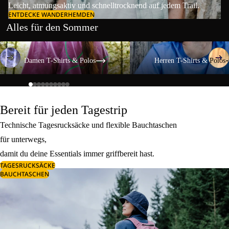
Leicht, atmungsaktiv und schnelltrocknend auf jedem Trail.
ENTDECKE WANDERHEMDEN
Alles für den Sommer
Damen T-Shirts & Polos
Herren T-Shirts & Polos
Damen T-Shirts & Polos
Herren T-Shirts & Polos
Bereit für jeden Tagestrip
Technische Tagesrucksäcke und flexible Bauchtaschen
für unterwegs,
damit du deine Essentials immer griffbereit hast.
TAGESRUCKSÄCKE
BAUCHTASCHEN