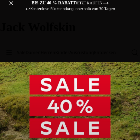
BIS ZU 40 % RABATT
JETZT KAUFEN
Kostenlose Rücksendung innerhalb von 30 Tagen
Jack Wolfskin
Sale
Damen
Herren
Kinder
Ausrüstung
Entdecken