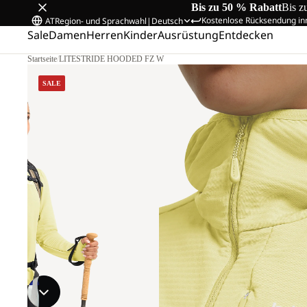
Bis zu 50 % Rabatt
Bis z
Kostenlose Rücksendung in
AT
Region- und Sprachwahl
|
Deutsch
Sale
Damen
Herren
Kinder
Ausrüstung
Entdecken
Startseite
/
LITESTRIDE HOODED FZ W
SALE