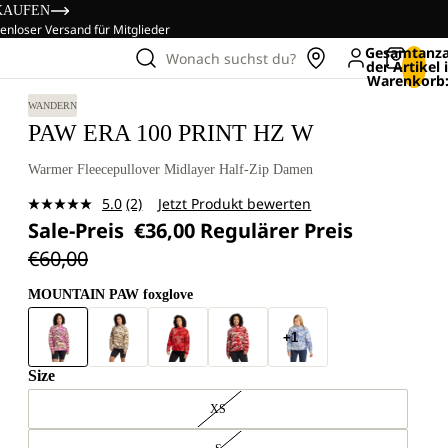
KAUFEN
enloser Versand für Mitglieder
Gesamtanza
Wonach suchst du?
der Artikel
Warenkorb:
WANDERN
PAW ERA 100 PRINT HZ W
Warmer Fleecepullover Midlayer Half-Zip Damen
5.0
(2)
Jetzt Produkt bewerten
2
Sale-Preis
€36,00
Regulärer Preis
Bewertungen
lesen.
€60,00
Link
auf
derselben
MOUNTAIN PAW foxglove
Seite.
+1
Size
XS