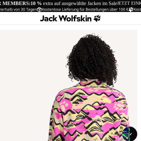
R MEMBERS:
10 %
extra auf ausgewählte Jacken im Sale
JETZT EIN
nerhalb von 30 Tagen
Kostenlose Lieferung für Bestellungen über 100 €
Kost