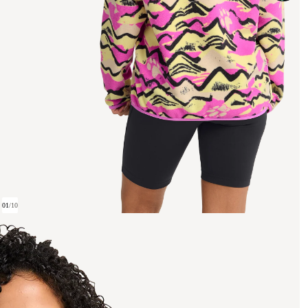
01
/
10