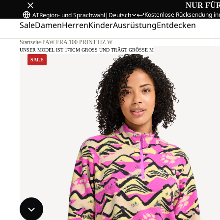
NUR FÜ
Kostenlose Rücksendung in
AT
Region- und Sprachwahl
|
Deutsch
Sale
Damen
Herren
Kinder
Ausrüstung
Entdecken
Startseite
/
PAW ERA 100 PRINT HZ W
UNSER MODEL IST 170CM GROSS UND TRÄGT GRÖSSE M
SALE