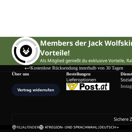
Members der Jack Wolfsk
Vorteile!
Als Mitglied genießt du exklusive Vorteile, R
Kostenlose Rücksendung innerhalb von 30 Tagen
Über uns
Bestellungen
Diens
Lieferoptionen
Sozia
Insta
Sichere 
FILIALFINDER
AT
REGION- UND SPRACHWAHL
|
DEUTSCH