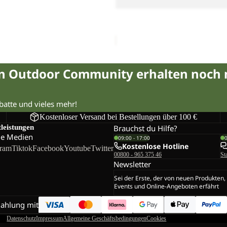
Sale
CELEBRATE THE PAW HOOD
Sale-Preis
€54,00
Regulärer 
in Outdoor Community erhalten noch
abatte und vieles mehr!
Kostenloser Versand bei Bestellungen über 100 €
tleistungen
Brauchst du Hilfe?
le Medien
09:00 - 17:00
Kostenlose Hotline
gram
Tiktok
Facebook
Youtube
Twitter
00800 - 965 375 46
St
Newsletter
Sei der Erste, der von neuen Produkten,
Events und Online-Angeboten erfährt
Zahlung mit
Datenschutz
Impressum
Allgemeine Geschäftsbedingungen
Cookies