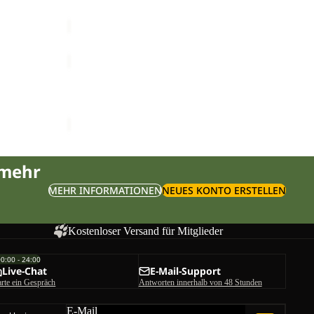
€70,00
YUMA
18
YUMA 18
€70,00
 mehr
MEHR INFORMATIONEN
NEUES KONTO ERSTELLEN
Kostenloser Versand für Mitglieder
00:00 - 24:00
Live-Chat
E-Mail-Support
arte ein Gespräch
Antworten innerhalb von 48 Stunden
E-Mail