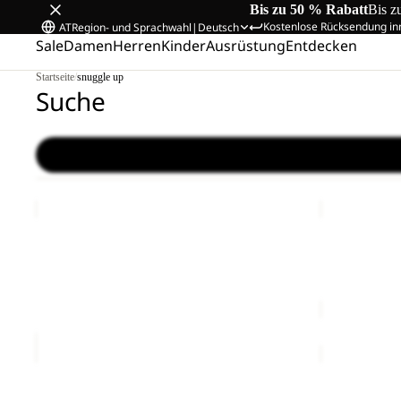
Bis zu 50 % Rabatt
Bis z
Kostenlose Rücksendung in
AT
Region- und Sprachwahl
|
Deutsch
Sale
Damen
Herren
Kinder
Ausrüstung
Entdecken
Startseite
/
snuggle up
Suche
YUMA
LYALL
18
Sale
Sale
YUMA 18
LYALL
Sale-Preis
€42,00
Regulärer Preis
€70,00
Sale-Preis
€110,00
BERKELEY
BERKELEY
24
24
BERKELEY 24
BERKELEY 