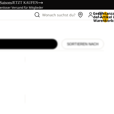
 Saisons
JETZT KAUFEN
enloser Versand für Mitglieder
Gesamtanza
Wonach suchst du?
der Artikel
Warenkorb:
SORTIEREN NACH
BERKELEY
24
BERKELEY 24
Preis
€80,00
YUMA
18
YUMA 18