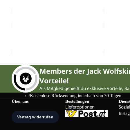
€80,00
€80,00
YUMA
YUMA
18
14
YUMA 18
YUMA 14
€70,00
€60,00
Members der Jack Wolfsk
Vorteile!
Als Mitglied genießt du exklusive Vorteile, R
Kostenlose Rücksendung innerhalb von 30 Tagen
Über uns
Bestellungen
Diens
Lieferoptionen
Sozia
Insta