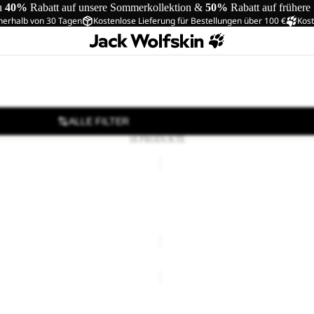
u
40%
Rabatt auf unsere Sommerkollektion &
50%
Rabatt auf frühere
nerhalb von 30 Tagen
Kostenlose Lieferung für Bestellungen über 100 €
Kost
ALLE FILTER
18 PRODUKTE
LYALL
Sale
LYALL
€66,00
Regulärer Preis
Sale-Preis
€66,00
Regulärer 
€110,00
BERKELEY
24
24
BERKELEY 24