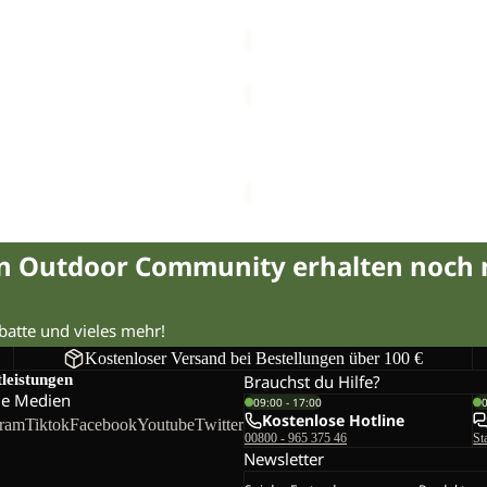
€80,00
YUMA
14
YUMA 14
€60,00
in Outdoor Community erhalten noch
abatte und vieles mehr!
Kostenloser Versand bei Bestellungen über 100 €
tleistungen
Brauchst du Hilfe?
le Medien
09:00 - 17:00
Kostenlose Hotline
gram
Tiktok
Facebook
Youtube
Twitter
00800 - 965 375 46
St
Newsletter