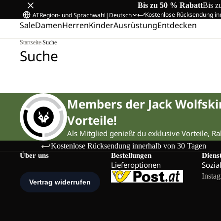
Bis zu 50 % Rabatt
Bis z
Kostenlose Rücksendung in
AT
Region- und Sprachwahl
|
Deutsch
Sale
Damen
Herren
Kinder
Ausrüstung
Entdecken
Startseite
/
Suche
Suche
Members der Jack Wolfsk
Vorteile!
Als Mitglied genießt du exklusive Vorteile, R
Kostenlose Rücksendung innerhalb von 30 Tagen
Über uns
Bestellungen
Diens
Lieferoptionen
Sozia
Insta