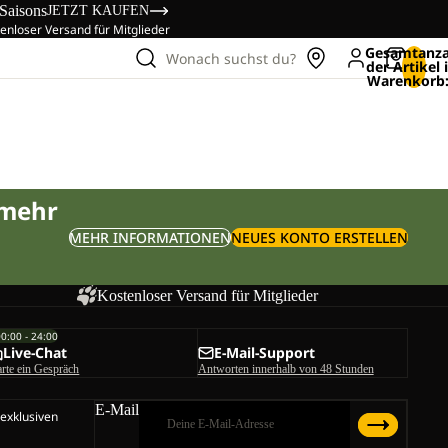
 Saisons
JETZT KAUFEN
enloser Versand für Mitglieder
Gesamtanza
Wonach suchst du?
der Artikel
Warenkorb:
 mehr
MEHR INFORMATIONEN
NEUES KONTO ERSTELLEN
Kostenloser Versand für Mitglieder
00:00 - 24:00
Live-Chat
E-Mail-Support
arte ein Gespräch
Antworten innerhalb von 48 Stunden
E-Mail
 exklusiven