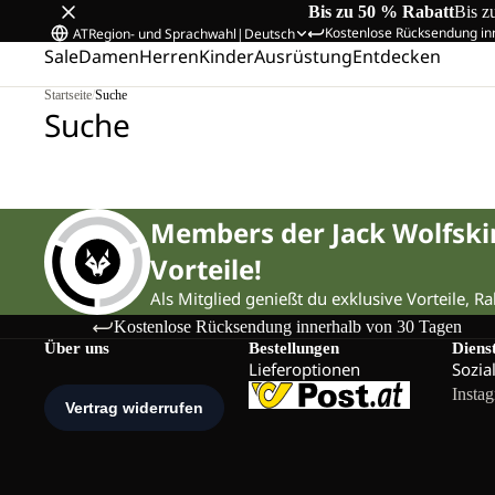
Bis zu 50 % Rabatt
Bis z
Kostenlose Rücksendung in
AT
Region- und Sprachwahl
|
Deutsch
Sale
Damen
Herren
Kinder
Ausrüstung
Entdecken
Startseite
/
Suche
Suche
Members der Jack Wolfsk
Vorteile!
Als Mitglied genießt du exklusive Vorteile, R
Kostenlose Rücksendung innerhalb von 30 Tagen
Über uns
Bestellungen
Diens
Lieferoptionen
Sozia
Insta