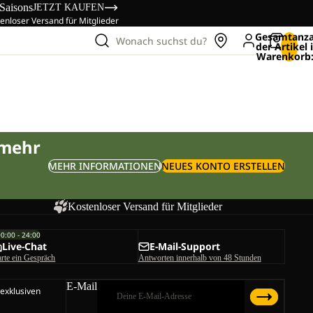
 Saisons
JETZT KAUFEN
enloser Versand für Mitglieder
Gesamtanza
Wonach suchst du?
der Artikel
Warenkorb:
 mehr
MEHR INFORMATIONEN
NEUES KONTO ERSTELLEN
Kostenloser Versand für Mitglieder
00:00 - 24:00
Live-Chat
E-Mail-Support
arte ein Gespräch
Antworten innerhalb von 48 Stunden
E-Mail
 exklusiven