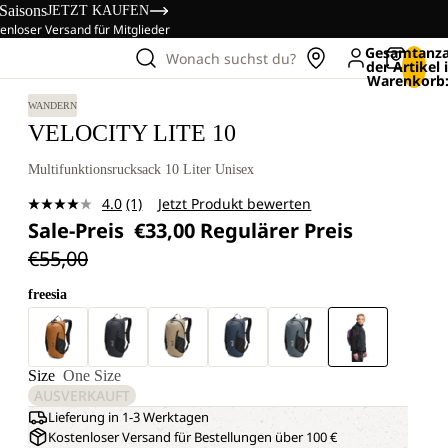
 Saisons
JETZT KAUFEN
enloser Versand für Mitglieder
Gesamtanza
Wonach suchst du?
der Artikel
Warenkorb:
WANDERN
VELOCITY LITE 10
Multifunktionsrucksack 10 Liter Unisex
4.0
(1)
Jetzt Produkt bewerten
Bewertung
Sale-Preis
€33,00
Regulärer Preis
lesen.
Link
€55,00
auf
derselben
Seite.
freesia
Size
One Size
AUSVERKAUFT
Lieferung in 1-3 Werktagen
Kostenloser Versand für Bestellungen über 100 €