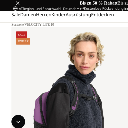
Bis zu 50 % Rabatt
Bis z
Kostenlose Rücksendung in
AT
Region- und Sprachwahl
|
Deutsch
Sale
Damen
Herren
Kinder
Ausrüstung
Entdecken
Startseite
/
VELOCITY LITE 10
SALE
UNISEX