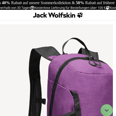
u
40%
Rabatt auf unsere Sommerkollektion &
50%
Rabatt auf frühere
nerhalb von 30 Tagen
Kostenlose Lieferung für Bestellungen über 100 €
Kost