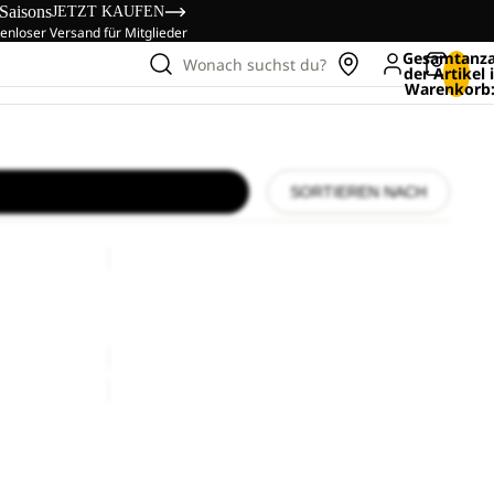
 Saisons
JETZT KAUFEN
enloser Versand für Mitglieder
Gesamtanza
Wonach suchst du?
der Artikel
Warenkorb:
SORTIEREN NACH
POMPOM
BEANIE
Sale
POMPOM BEANIE
Preis
€40,00
Sale-Preis
€20,00
Regulärer Preis
€40,00
POMPOM
BEANIE
Sale
POMPOM BEANIE
Preis
€50,00
Sale-Preis
€20,00
Regulärer Preis
€40,00