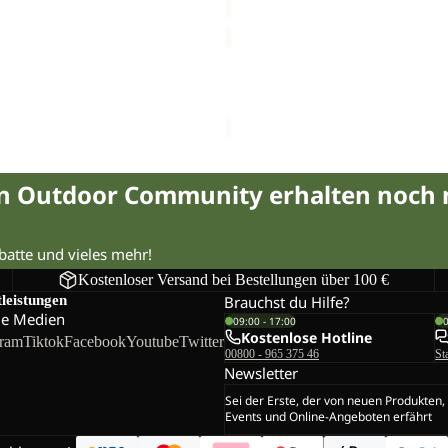
JACK
BEANIE
D
Sale
NIT HEADBAND W
JACK BEANIE
Sale-Preis
€16,50
Regulärer 
in Outdoor Community erhalten noch
abatte und vieles mehr!
Kostenloser Versand bei Bestellungen über 100 €
tleistungen
Brauchst du Hilfe?
le Medien
09:00 - 17:00
Kostenlose Hotline
gram
Tiktok
Facebook
Youtube
Twitter
00800 - 965 375 46
St
Newsletter
Sei der Erste, der von neuen Produkten,
Events und Online-Angeboten erfährt