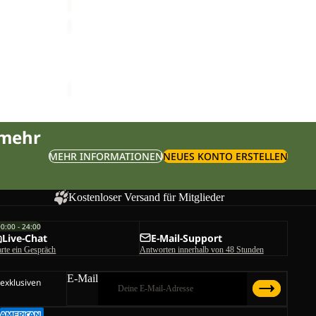
JACK
BEANIE
Sale
JACK BEANIE
Preis
€33,00
Sale-Preis
€16,50
Regulärer Preis
€33,00
 mehr
MEHR INFORMATIONEN
NEUES KONTO ERSTELLEN
Kostenloser Versand für Mitglieder
00:00 - 24:00
Live-Chat
E-Mail-Support
arte ein Gespräch
Antworten innerhalb von 48 Stunden
E-Mail
 exklusiven