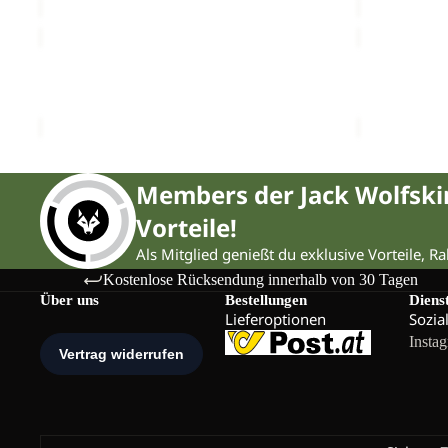
REAL
MEDLEY
STUFF
KNIT
GLOVE
Ausverkauft
HEADBAN
REAL STUFF GLOVE
MEDLEY K
W
€30,00
€30,00
Members der Jack Wolfsk
Vorteile!
Als Mitglied genießt du exklusive Vorteile, R
Kostenlose Rücksendung innerhalb von 30 Tagen
Über uns
Bestellungen
Diens
Lieferoptionen
Sozia
Insta