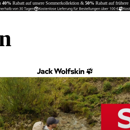
u
40%
Rabatt auf unsere Sommerkollektion &
50%
Rabatt auf frühere
nerhalb von 30 Tagen
Kostenlose Lieferung für Bestellungen über 100 €
Kost
in