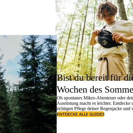
Bist du bereit für di
Wochen des Somme
Ob spontanes Mikro-Abenteuer oder dein
Ausrüstung macht es leichter. Entdecke
richtigen
Pflege deiner Regenjacke
und v
ENTDECKE ALLE GUIDES