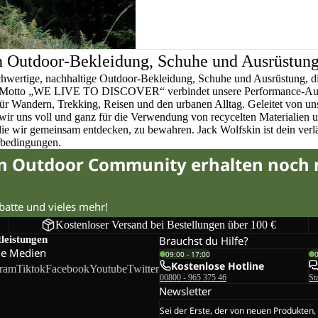
n Outdoor-Bekleidung, Schuhe und Ausrüstun
chwertige, nachhaltige Outdoor-Bekleidung, Schuhe und Ausrüstung, di
em Motto „WE LIVE TO DISCOVER“ verbindet unsere Performance-Ausr
für Wandern, Trekking, Reisen und den urbanen Alltag. Geleitet von u
wir uns voll und ganz für die Verwendung von recycelten Materialien 
 die wir gemeinsam entdecken, zu bewahren. Jack Wolfskin ist dein verlä
rbedingungen.
in Outdoor Community erhalten noch
abatte und vieles mehr!
Kostenloser Versand bei Bestellungen über 100 €
tleistungen
Brauchst du Hilfe?
le Medien
09:00 - 17:00
Kostenlose Hotline
gram
Tiktok
Facebook
Youtube
Twitter
00800 - 965 375 46
St
Newsletter
Sei der Erste, der von neuen Produkten,