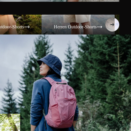
Shorts
Herren Outdoor-Shorts
Damen T
tdoor-Shorts
Herren Outdoor-Shorts
Da