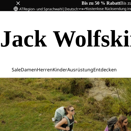
Bis zu 50 % Rabatt
Bis z
Kostenlose Rücksendung in
AT
Region- und Sprachwahl
|
Deutsch
Jack Wolfsk
Sale
Damen
Herren
Kinder
Ausrüstung
Entdecken