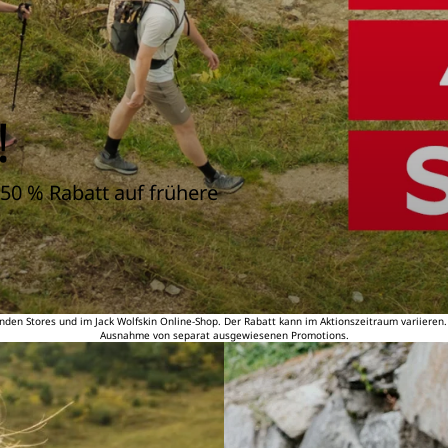
!
50 % Rabatt auf frühere
nden Stores und im Jack Wolfskin Online-Shop. Der Rabatt kann im Aktionszeitraum variieren
Ausnahme von separat ausgewiesenen Promotions.