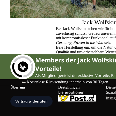
Jack Wolfski
Bei Jack Wolfskin stehen wir für ho
zuverlässig schützt. Getreu unser
mit kompromissloser Funktionalität 
Germany, Proven in the Wild
setzen 
freie Herstellung ein, um die Natur,
Qualität und unvorhersehbare Wette
Members der Jack Wolfsk
Vorteile!
Als Mitglied genießt du exklusive Vorteile, R
Kostenlose Rücksendung innerhalb von 30 Tagen
Über uns
Bestellungen
Diens
Lieferoptionen
Sozia
Insta