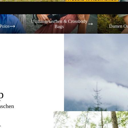
Umhängetaschen & Crossbody Bags
Damen Outdoor-
Umhängetaschen & Crossbody
Polos
Damen Ou
Bags
p
aschen
.