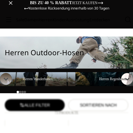
BIS ZU 40 % RABATT
JETZT KAUFEN
Kostenlose Rücksendung innerhalb von 30 Tagen
Sale
Damen
Herren
Kinder
Ausrüstung
Entdecken
Herren Outdoor-Hosen
Herren Wanderhosen
Herren Regenhosen
Herren Wanderhosen
Herren Regenhosen
ALLE FILTER
SORTIEREN NACH
73 PRODUKTE
DUNELAND
FIND
SHORTS
THE