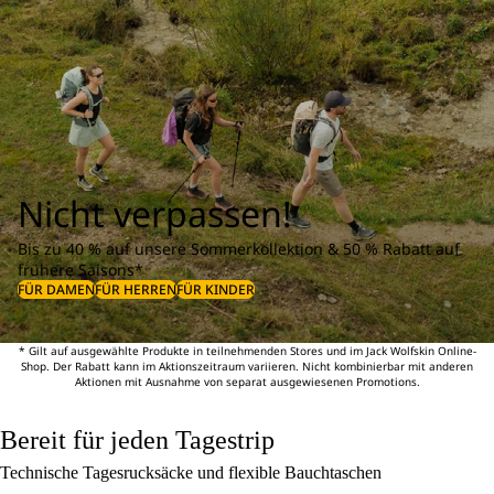
Nicht verpassen!
Bis zu 40 % auf unsere Sommerkollektion & 50 % Rabatt auf
frühere Saisons*
FÜR DAMEN
FÜR HERREN
FÜR KINDER
* Gilt auf ausgewählte Produkte in teilnehmenden Stores und im Jack Wolfskin Online-
Shop. Der Rabatt kann im Aktionszeitraum variieren. Nicht kombinierbar mit anderen
Aktionen mit Ausnahme von separat ausgewiesenen Promotions.
Bereit für jeden Tagestrip
Technische Tagesrucksäcke und flexible Bauchtaschen