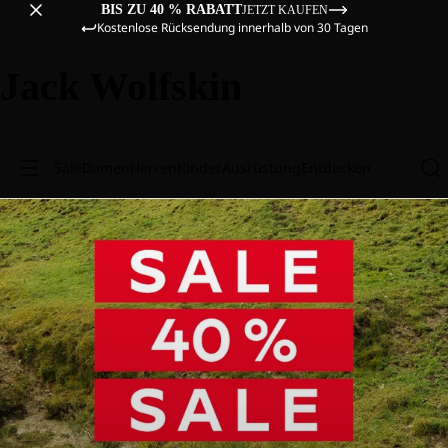
BIS ZU 40 % RABATT
JETZT KAUFEN
Kostenlose Rücksendung innerhalb von 30 Tagen
Jack Wolfskin
Sale
Damen
Herren
Kinder
Ausrüstung
Entdecken