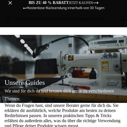
BIS ZU 40 % RABATT
JETZT KAUFEN
Kostenlose Rücksendung innerhalb von 30 Tagen
Sale
Damen
Herren
Kinder
Ausrüstung
Entdecken
Unsere Guides
Wir sind für dich da und beraten dich gerne zu verschiedenen
Themen.
Wenn du Fragen hast, sind unsere Berater gerne für dich da. Sie
erklären dir ausführlich, welche Produkte am besten zu deinen
Bedürfnissen passen. In unseren praktischen Tipps & Tricks
erfährst du außerdem alles, was du über die richtige Verwendung
und Pflege deiner Produkte wissen musst.