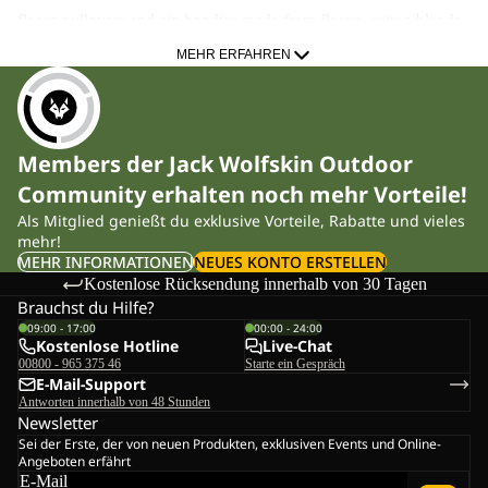
fleece pullovers and zip hoodies made from fleece, cotton blends
or functional synthetic fabrics. Suitable for hiking, travel and
MEHR ERFAHREN
everyday use, many styles can be worn on their own or as
midlayers under jackets when temperatures drop.
Key features and materials
Members der Jack Wolfskin Outdoor
Different materials serve different purposes. Men’s jumpers are
Community erhalten noch mehr Vorteile!
designed to provide warmth, comfort and moisture control
Als Mitglied genießt du exklusive Vorteile, Rabatte und vieles
depending on activity level.
mehr!
MEHR INFORMATIONEN
NEUES KONTO ERSTELLEN
Typical constructions include:
Kostenlose Rücksendung innerhalb von 30 Tagen
Brauchst du Hilfe?
Fleece fabrics
that trap body heat while remaining
09:00 - 17:00
00:00 - 24:00
breathable during movement
Kostenlose Hotline
Live-Chat
Cotton or cotton-blend sweat fabrics
that offer everyday
00800 - 965 375 46
Starte ein Gespräch
comfort with a natural feel
E-Mail-Support
Synthetic performance materials
such as our moisture-
Antworten innerhalb von 48 Stunden
managing technologiy TEXADRI, developed to draw
Newsletter
sweat away from the skin during higher exertion
Sei der Erste, der von neuen Produkten, exklusiven Events und Online-
Midlayer-friendly designs
for use under shell and 3-in-1
Angeboten erfährt
jackets without bulk
E-Mail