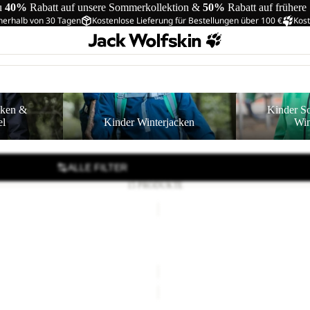
u
40%
Rabatt auf unsere Sommerkollektion &
50%
Rabatt auf frühere
nerhalb von 30 Tagen
Kostenlose Lieferung für Bestellungen über 100 €
Kost
Regenmäntel
Kinder Winterjacken
Kinder Softshel
cken &
Kinder So
el
Kinder Winterjacken
Win
ALLE FILTER
15 PRODUKTE
TAUNUS
JACKET
K
FZ K
TAUNUS JACKET K
€33,00
Regulärer Preis
€55,00
€45,00
TAUNUS
JACKET