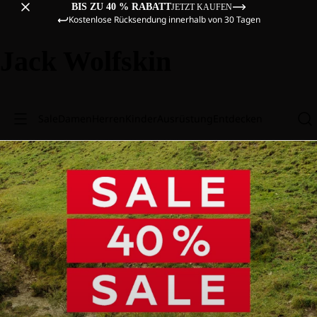
BIS ZU 40 % RABATT
JETZT KAUFEN
Kostenlose Rücksendung innerhalb von 30 Tagen
Jack Wolfskin
Sale
Damen
Herren
Kinder
Ausrüstung
Entdecken