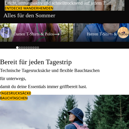
Leicht, atmungsaktiv und schnelltrocknend auf jedem Trail.
ENTDECKE WANDERHEMDEN
Alles für den Sommer
Damen T-Shirts & Polos
Herren T-Shirts & Polos
Damen T-Shirts & Polos
Herren T-Shirts & Polos
Bereit für jeden Tagestrip
Technische Tagesrucksäcke und flexible Bauchtaschen
für unterwegs,
damit du deine Essentials immer griffbereit hast.
TAGESRUCKSÄCKE
BAUCHTASCHEN