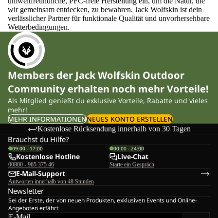
umweltfreundliche, PFC-freie Herstellung ein, um die Natur, die
wir gemeinsam entdecken, zu bewahren. Jack Wolfskin ist dein
verlässlicher Partner für funktionale Qualität und unvorhersehbare
Wetterbedingungen.
Members der Jack Wolfskin Outdoor
Community erhalten noch mehr Vorteile!
Als Mitglied genießt du exklusive Vorteile, Rabatte und vieles
mehr!
MEHR INFORMATIONEN
NEUES KONTO ERSTELLEN
Kostenlose Rücksendung innerhalb von 30 Tagen
Brauchst du Hilfe?
09:00 - 17:00
00:00 - 24:00
Kostenlose Hotline
Live-Chat
00800 - 965 375 46
Starte ein Gespräch
E-Mail-Support
Antworten innerhalb von 48 Stunden
Newsletter
Sei der Erste, der von neuen Produkten, exklusiven Events und Online-
Angeboten erfährt
E-Mail