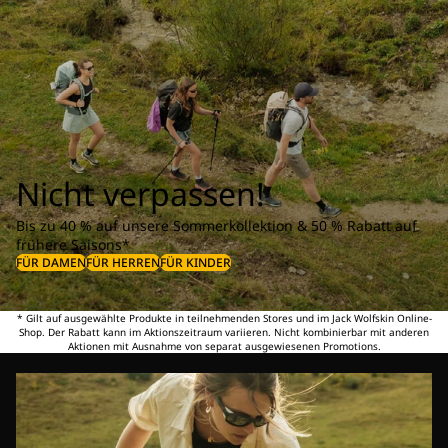
Nicht verpassen!
Bis zu 40 % auf unsere Sommerkollektion & 50 % Rabatt auf
frühere Saisons*
FÜR DAMEN
FÜR HERREN
FÜR KINDER
* Gilt auf ausgewählte Produkte in teilnehmenden Stores und im Jack Wolfskin Online-
Shop. Der Rabatt kann im Aktionszeitraum variieren. Nicht kombinierbar mit anderen
Aktionen mit Ausnahme von separat ausgewiesenen Promotions.