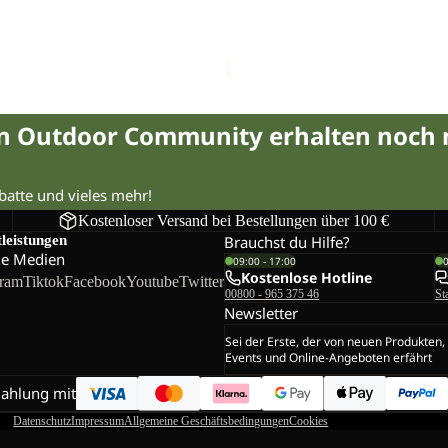
2L
PRO 2L INS PANTS W
FLOWLINE PRO 2L INS PANT
INS
€300,00
PANTS
W
in Outdoor Community erhalten noch
abatte und vieles mehr!
Kostenloser Versand bei Bestellungen über 100 €
tleistungen
Brauchst du Hilfe?
le Medien
09:00 - 17:00
Kostenlose Hotline
gram
Tiktok
Facebook
Youtube
Twitter
00800 - 965 375 46
St
Newsletter
Sei der Erste, der von neuen Produkten,
Events und Online-Angeboten erfährt
Zahlung mit
Datenschutz
Impressum
Allgemeine Geschäftsbedingungen
Cookies