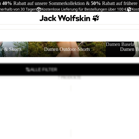
u
40%
Rabatt auf unsere Sommerkollektion &
50%
Rabatt auf frühere
nerhalb von 30 Tagen
Kostenlose Lieferung für Bestellungen über 100 €
Kost
 Skorts
Damen Outdoor-Shorts
Damen Baselaye
e & Skorts
Damen Outdoor-Shorts
Damen Ba
ALLE FILTER
7 PRODUKTE
PARANA
PANTS
W
 PANTS
PARANA PANTS W
€150,00
FLOWLINE
PRO