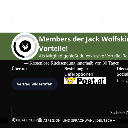
INS
2L
FLOWLINE 2L INS PANTS W
FLOWLINE 
PANTS
INS
€200,00
€300,00
W
PANTS
W
Members der Jack Wolfsk
Vorteile!
Als Mitglied genießt du exklusive Vorteile, R
Kostenlose Rücksendung innerhalb von 30 Tagen
Über uns
Bestellungen
Diens
Lieferoptionen
Sozia
Insta
Sichere 
FILIALFINDER
AT
REGION- UND SPRACHWAHL
|
DEUTSCH