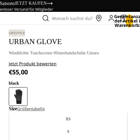
 Saisons
JETZT KAUFEN
enloser Versand für Mitglieder
Gesamtanza
Wonach suchst du?
der Artikel
Warenkorb:
LIFESTYLE
URBAN GLOVE
Winddichte Touchscreen-Winterhandschuhe Unisex
Jetzt Produkt bewerten
€55,00
black
Size
Größentabelle
XS
S