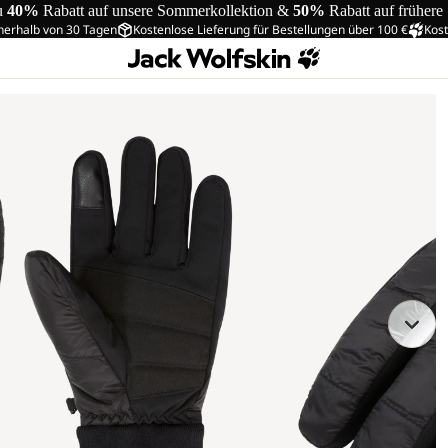
u
40%
Rabatt auf unsere Sommerkollektion &
50%
Rabatt auf frühere
nerhalb von 30 Tagen
Kostenlose Lieferung für Bestellungen über 100 €
Kost