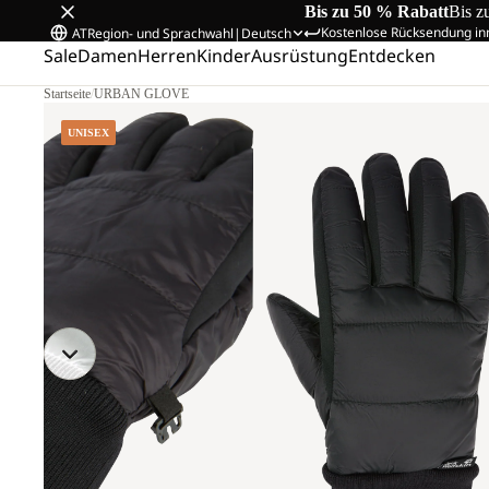
Bis zu 50 % Rabatt
Bis z
Kostenlose Rücksendung in
AT
Region- und Sprachwahl
|
Deutsch
Sale
Damen
Herren
Kinder
Ausrüstung
Entdecken
Startseite
/
URBAN GLOVE
UNISEX