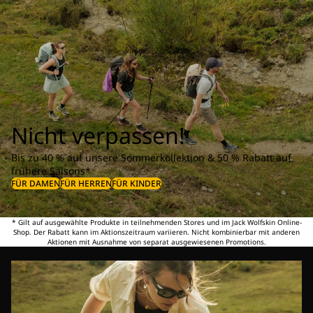
Nicht verpassen!
Bis zu 40 % auf unsere Sommerkollektion & 50 % Rabatt auf
frühere Saisons*
FÜR DAMEN
FÜR HERREN
FÜR KINDER
* Gilt auf ausgewählte Produkte in teilnehmenden Stores und im Jack Wolfskin Online-
Shop. Der Rabatt kann im Aktionszeitraum variieren. Nicht kombinierbar mit anderen
Aktionen mit Ausnahme von separat ausgewiesenen Promotions.