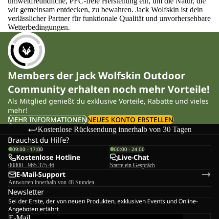
umweltfreundliche, PFC-freie Herstellung ein, um die Natur, die
wir gemeinsam entdecken, zu bewahren. Jack Wolfskin ist dein
verlässlicher Partner für funktionale Qualität und unvorhersehbare
Wetterbedingungen.
Members der Jack Wolfskin Outdoor
Community erhalten noch mehr Vorteile!
Als Mitglied genießt du exklusive Vorteile, Rabatte und vieles
mehr!
MEHR INFORMATIONEN
NEUES KONTO ERSTELLEN
Kostenlose Rücksendung innerhalb von 30 Tagen
Brauchst du Hilfe?
09:00 - 17:00
00:00 - 24:00
Kostenlose Hotline
Live-Chat
00800 - 965 375 46
Starte ein Gespräch
E-Mail-Support
Antworten innerhalb von 48 Stunden
Newsletter
Sei der Erste, der von neuen Produkten, exklusiven Events und Online-
Angeboten erfährt
E-Mail