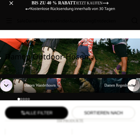
BIS ZU 40 % RABATT
JETZT KAUFEN
Kostenlose Rücksendung innerhalb von 30 Tagen
Sale
Damen
Herren
Kinder
Ausrüstung
Entdecken
Damen Outdoor-Hosen
Damen Wanderhosen
Damen Regenhosen
Damen Wanderhosen
Damen Regenhosen
ALLE FILTER
SORTIEREN NACH
104 PRODUKTE
TIHAMA
GEIGELSTEIN
SKORT
PANTS