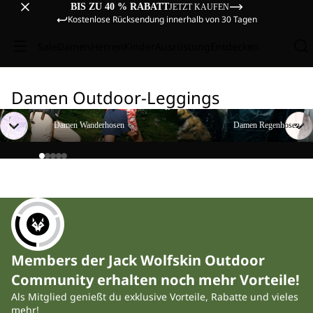
BIS ZU 40 % RABATT
JETZT KAUFEN
Kostenlose Rücksendung innerhalb von 30 Tagen
Sale
Damen
Herren
Kinder
Ausrüstung
Entdecken
Damen Outdoor-Leggings
Damen Wanderhosen
Damen Regenhosen
Damen Wanderhosen
Damen Regenhosen
Members der Jack Wolfskin Outdoor
Community erhalten noch mehr Vorteile!
Als Mitglied genießt du exklusive Vorteile, Rabatte und vieles
mehr!