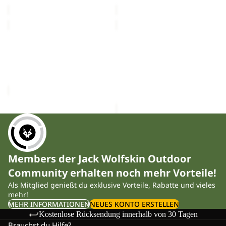
Regulärer Preis
€35,00
Regulärer Preis
€45,00
CELEBRATE
BRAND
THE
T
Ausverkauft
PAW
Ausverkauft
M
CELEBRATE THE PAW
BRAND T M
ORIGINAL
ORIGINAL T M
€35,00
T
Sale-Preis
€21,00
M
Regulärer Preis
€35,00
Members der Jack Wolfskin Outdoor
Community erhalten noch mehr Vorteile!
Als Mitglied genießt du exklusive Vorteile, Rabatte und vieles
mehr!
MEHR INFORMATIONEN
NEUES KONTO ERSTELLEN
Kostenlose Rücksendung innerhalb von 30 Tagen
Brauchst du Hilfe?