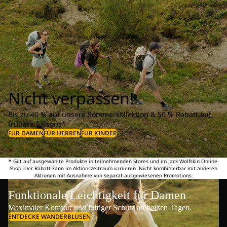
Nicht verpassen!
Bis zu 40 % auf unsere Sommerkollektion & 50 % Rabatt auf
frühere Saisons*
FÜR DAMEN
FÜR HERREN
FÜR KINDER
* Gilt auf ausgewählte Produkte in teilnehmenden Stores und im Jack Wolfskin Online-
Shop. Der Rabatt kann im Aktionszeitraum variieren. Nicht kombinierbar mit anderen
Aktionen mit Ausnahme von separat ausgewiesenen Promotions.
Funktionale Leichtigkeit für Damen
Maximaler Komfort und luftiger Schutz an heißen Tagen.
ENTDECKE WANDERBLUSEN