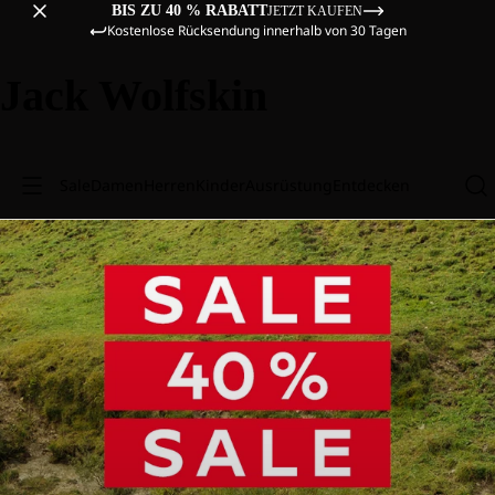
BIS ZU 40 % RABATT
JETZT KAUFEN
Kostenlose Rücksendung innerhalb von 30 Tagen
Jack Wolfskin
Sale
Damen
Herren
Kinder
Ausrüstung
Entdecken