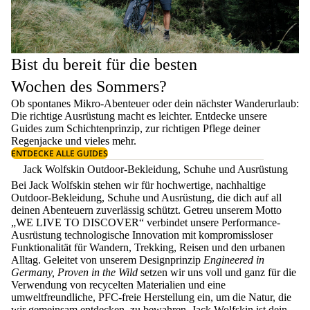
Bist du bereit für die besten
Wochen des Sommers?
Ob spontanes Mikro-Abenteuer oder dein nächster Wanderurlaub:
Die richtige Ausrüstung macht es leichter. Entdecke unsere
Guides zum
Schichtenprinzip
, zur richtigen
Pflege deiner
Regenjacke
und vieles mehr.
ENTDECKE ALLE GUIDES
Jack Wolfskin Outdoor-Bekleidung, Schuhe und Ausrüstung
Bei Jack Wolfskin stehen wir für hochwertige, nachhaltige
Outdoor-Bekleidung, Schuhe und Ausrüstung, die dich auf all
deinen Abenteuern zuverlässig schützt. Getreu unserem Motto
„WE LIVE TO DISCOVER“ verbindet unsere Performance-
Ausrüstung technologische Innovation mit kompromissloser
Funktionalität für Wandern, Trekking, Reisen und den urbanen
Alltag. Geleitet von unserem Designprinzip
Engineered in
Germany, Proven in the Wild
setzen wir uns voll und ganz für die
Verwendung von recycelten Materialien und eine
umweltfreundliche, PFC-freie Herstellung ein, um die Natur, die
wir gemeinsam entdecken, zu bewahren. Jack Wolfskin ist dein