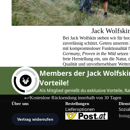
Jack Wolfski
Bei Jack Wolfskin stehen wir für ho
zuverlässig schützt. Getreu unser
mit kompromissloser Funktionalität 
Germany, Proven in the Wild
setzen 
freie Herstellung ein, um die Natur,
Qualität und unvorhersehbare Wette
Members der Jack Wolfsk
Vorteile!
Als Mitglied genießt du exklusive Vorteile, R
Kostenlose Rücksendung innerhalb von 30 Tagen
Über uns
Bestellungen
Diens
Lieferoptionen
Sozia
Insta