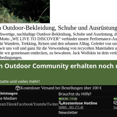
n Outdoor-Bekleidung, Schuhe und Ausrüstun
chwertige, nachhaltige Outdoor-Bekleidung, Schuhe und Ausrüstung, di
em Motto „WE LIVE TO DISCOVER“ verbindet unsere Performance-Ausr
für Wandern, Trekking, Reisen und den urbanen Alltag. Geleitet von u
wir uns voll und ganz für die Verwendung von recycelten Materialien 
 die wir gemeinsam entdecken, zu bewahren. Jack Wolfskin ist dein verlä
rbedingungen.
in Outdoor Community erhalten noch
abatte und vieles mehr!
Kostenloser Versand bei Bestellungen über 100 €
tleistungen
Brauchst du Hilfe?
le Medien
09:00 - 17:00
Kostenlose Hotline
gram
Tiktok
Facebook
Youtube
Twitter
00800 - 965 375 46
St
Newsletter