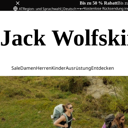
Bis zu 50 % Rabatt
Bis z
Kostenlose Rücksendung in
AT
Region- und Sprachwahl
|
Deutsch
Jack Wolfsk
Sale
Damen
Herren
Kinder
Ausrüstung
Entdecken