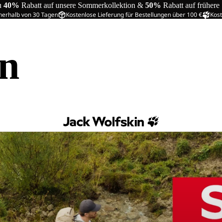
u
40%
Rabatt auf unsere Sommerkollektion &
50%
Rabatt auf frühere
nerhalb von 30 Tagen
Kostenlose Lieferung für Bestellungen über 100 €
Kost
in