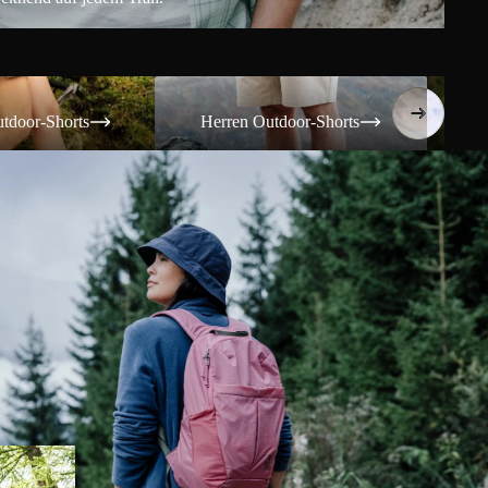
Shorts
Herren Outdoor-Shorts
Damen T
tdoor-Shorts
Herren Outdoor-Shorts
Da