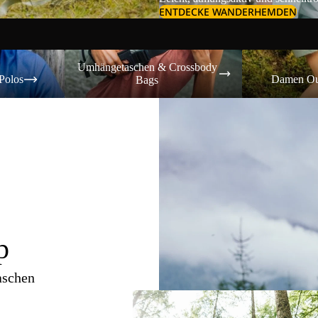
ENTDECKE WANDERHEMDEN
Umhängetaschen & Crossbody Bags
Damen Outdoor-
Umhängetaschen & Crossbody
Polos
Damen Ou
Bags
p
aschen