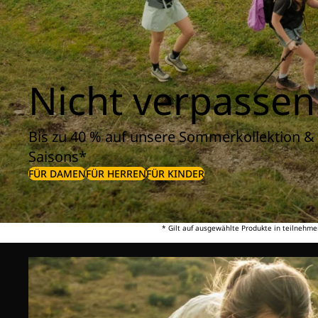
Nicht verpassen
Bis zu 40 % auf unsere Sommerkollektion & 
Saisons*
FÜR DAMEN
FÜR HERREN
FÜR KINDER
* Gilt auf ausgewählte Produkte in teilnehme