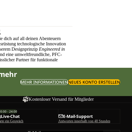
g
e dich auf all deinen Abenteuern
üstung technologische Innovation
nserem Designprinzip
Engineered in
und eine umweltfreundliche, PFC-
sslicher Partner für funktionale
 mehr
MEHR INFORMATIONEN
NEUES KONTO ERSTELLEN
Kostenloser Versand für Mitglieder
00:00 - 24:00
Live-Chat
E-Mail-Support
arte ein Gespräch
Antworten innerhalb von 48 Stunden