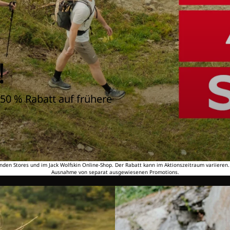
!
50 % Rabatt auf frühere
nden Stores und im Jack Wolfskin Online-Shop. Der Rabatt kann im Aktionszeitraum variieren
Ausnahme von separat ausgewiesenen Promotions.