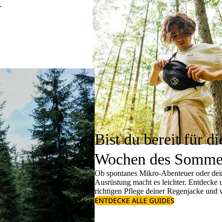
.
Bist du bereit für di
Wochen des Somme
Ob spontanes Mikro-Abenteuer oder dein
Ausrüstung macht es leichter. Entdecke
richtigen
Pflege deiner Regenjacke
und v
ENTDECKE ALLE GUIDES