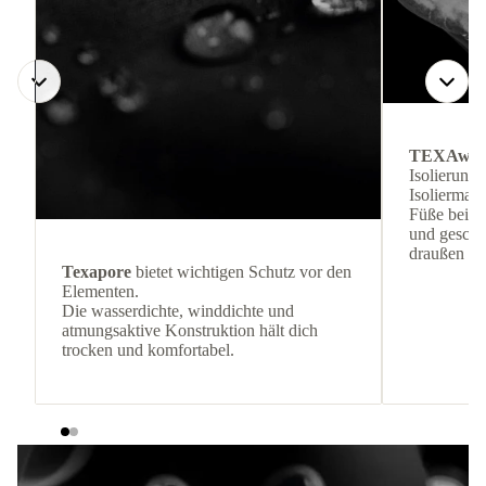
TEXAwa
Isolierung
Isoliermate
Füße bei k
und geschüt
draußen bl
Texapore
bietet wichtigen Schutz vor den
Elementen.
Die wasserdichte, winddichte und
atmungsaktive Konstruktion hält dich
trocken und komfortabel.