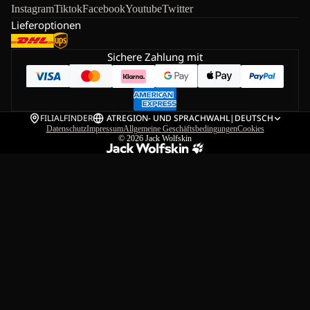
Instagram
Tiktok
Facebook
Youtube
Twitter
Lieferoptionen
Sichere Zahlung mit
FILIALFINDER
AT
REGION- UND SPRACHWAHL
|
DEUTSCH
Datenschutz
Impressum
Allgemeine Geschäftsbedingungen
Cookies
© 2026
Jack Wolfskin