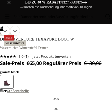
BIS ZU 40 % RABATT
JETZT KAUFEN
Kostenlose Rücksendung innerhalb von 30 Tagen
Sale
Damen
Herren
Kinder
Ausrüstung
Entdecken
/
06
BILD
BILD
BILD
BILD
BILD
BILD
LIFESTYLE
IM
IM
IM
IM
IM
IM
SALE
DROMOVENTURE TEXAPORE BOOT W
VOLLBILD
VOLLBILD
VOLLBILD
VOLLBILD
VOLLBILD
VOLLBILD
WASSERDICHT
ÖFFNEN
ÖFFNEN
ÖFFNEN
ÖFFNEN
ÖFFNEN
ÖFFNEN
Wasserdichte Winterstiefel Damen
5.0
(1)
Jetzt Produkt bewerten
Bewertung
Sale-Preis
€65,00
Regulärer Preis
€130,00
lesen.
Link
auf
granite black
derselben
Seite.
Size
Größentabelle
35.5
36