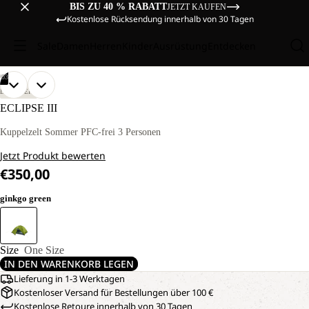
BIS ZU 40 % RABATT
JETZT KAUFEN
Kostenlose Rücksendung innerhalb von 30 Tagen
Sale
Damen
Herren
Kinder
Ausrüstung
Entdecken
/
03
BILD
BILD
BILD
DISCOVERY
IM
IM
IM
ECLIPSE III
VOLLBILD
VOLLBILD
VOLLBILD
ÖFFNEN
ÖFFNEN
ÖFFNEN
Kuppelzelt Sommer PFC-frei 3 Personen
Jetzt Produkt bewerten
€350,00
ginkgo green
Size
One Size
IN DEN WARENKORB LEGEN
Lieferung in 1-3 Werktagen
Kostenloser Versand für Bestellungen über 100 €
Kostenlose Retoure innerhalb von 30 Tagen