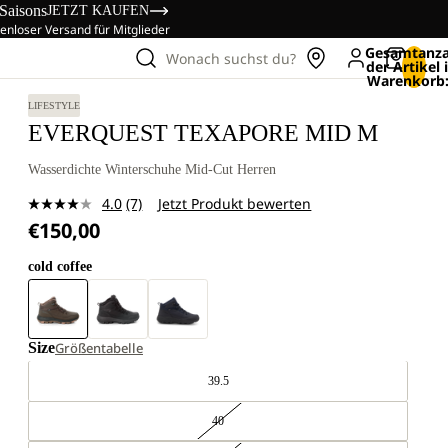
 Saisons
JETZT KAUFEN
enloser Versand für Mitglieder
Gesamtanza
Wonach suchst du?
der Artikel
Warenkorb:
LIFESTYLE
EVERQUEST TEXAPORE MID M
Wasserdichte Winterschuhe Mid-Cut Herren
4.0
(7)
Jetzt Produkt bewerten
7
€150,00
Bewertungen
lesen.
Link
cold coffee
auf
derselben
Seite.
Size
Größentabelle
39.5
40