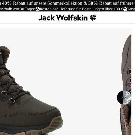
u
40%
Rabatt auf unsere Sommerkollektion &
50%
Rabatt auf frühere
nerhalb von 30 Tagen
Kostenlose Lieferung für Bestellungen über 100 €
Kost