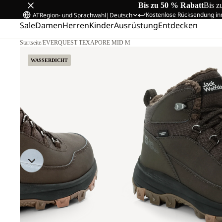
Bis zu 50 % Rabatt
Bis z
Kostenlose Rücksendung in
AT
Region- und Sprachwahl
|
Deutsch
Sale
Damen
Herren
Kinder
Ausrüstung
Entdecken
Startseite
/
EVERQUEST TEXAPORE MID M
WASSERDICHT