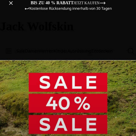
BIS ZU 40 % RABATT
JETZT KAUFEN
Kostenlose Rücksendung innerhalb von 30 Tagen
Jack Wolfskin
Sale
Damen
Herren
Kinder
Ausrüstung
Entdecken