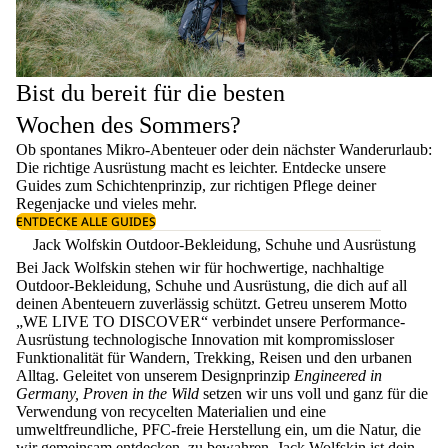
Bist du bereit für die besten
Wochen des Sommers?
Ob spontanes Mikro-Abenteuer oder dein nächster Wanderurlaub:
Die richtige Ausrüstung macht es leichter. Entdecke unsere
Guides zum
Schichtenprinzip
, zur richtigen
Pflege deiner
Regenjacke
und vieles mehr.
ENTDECKE ALLE GUIDES
Jack Wolfskin Outdoor-Bekleidung, Schuhe und Ausrüstung
Bei Jack Wolfskin stehen wir für hochwertige, nachhaltige
Outdoor-Bekleidung, Schuhe und Ausrüstung, die dich auf all
deinen Abenteuern zuverlässig schützt. Getreu unserem Motto
„WE LIVE TO DISCOVER“ verbindet unsere Performance-
Ausrüstung technologische Innovation mit kompromissloser
Funktionalität für Wandern, Trekking, Reisen und den urbanen
Alltag. Geleitet von unserem Designprinzip
Engineered in
Germany, Proven in the Wild
setzen wir uns voll und ganz für die
Verwendung von recycelten Materialien und eine
umweltfreundliche, PFC-freie Herstellung ein, um die Natur, die
wir gemeinsam entdecken, zu bewahren. Jack Wolfskin ist dein