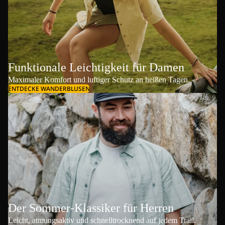
Funktionale Leichtigkeit für Damen
Maximaler Komfort und luftiger Schutz an heißen Tagen.
ENTDECKE WANDERBLUSEN
Der Sommer-Klassiker für Herren
Leicht, atmungsaktiv und schnelltrocknend auf jedem Trail.