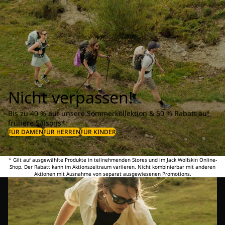
Nicht verpassen!
Bis zu 40 % auf unsere Sommerkollektion & 50 % Rabatt auf
frühere Saisons*
FÜR DAMEN
FÜR HERREN
FÜR KINDER
* Gilt auf ausgewählte Produkte in teilnehmenden Stores und im Jack Wolfskin Online-
Shop. Der Rabatt kann im Aktionszeitraum variieren. Nicht kombinierbar mit anderen
Aktionen mit Ausnahme von separat ausgewiesenen Promotions.