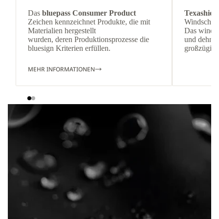
Das
bluepass Consumer Product
Texashiel
Zeichen kennzeichnet Produkte, die mit
Windschutz
Materialien hergestellt
Das winda
wurden, deren Produktionsprozesse die
und dehnbar
bluesign Kriterien erfüllen.
großzügige
MEHR INFORMATIONEN