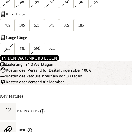
46
48
50
52
54
56
58
Kurze Länge
48S
50S
52S
54S
56S
58S
Lange Länge
46L
48L
50L
52L
IN DEN WARENKORB LEGEN
Lieferung in 1-3 Werktagen
Kostenloser Versand für Bestellungen über 100 €
Kostenlose Retoure innerhalb von 30 Tagen
Kostenloser Versand für Member
Key features
ATMUNGSAKTIV
LEICHT