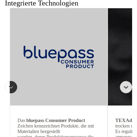
Integrierte Technologien
Das
bluepass Consumer Product
TEXAdri
Zeichen kennzeichnet Produkte, die mit
trocken und
Materialien hergestellt
Es reguliert
wurden, deren Produktionsprozesse die
atmungsakti