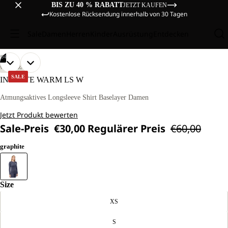
BIS ZU 40 % RABATT
JETZT KAUFEN
Kostenlose Rücksendung innerhalb von 30 Tagen
Sale
Damen
Herren
Kinder
Ausrüstung
Entdecken
/
04
BILD
BILD
BILD
BILD
UNSER
UNSER
WANDERN
MODEL
MODEL
IM
IM
IM
IM
SALE
INFINITE WARM LS W
IST
IST
VOLLBILD
VOLLBILD
VOLLBILD
VOLLBILD
170CM
170CM
ÖFFNEN
ÖFFNEN
ÖFFNEN
ÖFFNEN
Atmungsaktives Longsleeve Shirt Baselayer Damen
GROSS U
GROSS U
ND T
ND T
Jetzt Produkt bewerten
RÄGT G
RÄGT G
RÖSSE M.
RÖSSE M.
Sale-Preis
€30,00
Regulärer Preis
€60,00
graphite
Size
XS
S