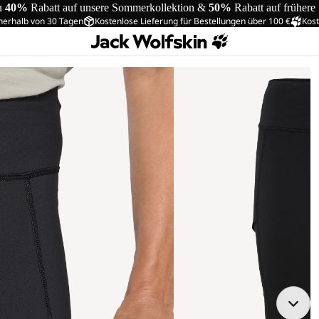
u
40%
Rabatt auf unsere Sommerkollektion &
50%
Rabatt auf frühere
nerhalb von 30 Tagen
Kostenlose Lieferung für Bestellungen über 100 €
Kost