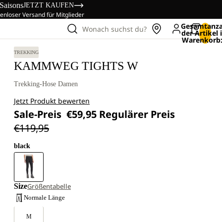
 Saisons
JETZT KAUFEN
enloser Versand für Mitglieder
Gesamtanza
Wonach suchst du?
der Artikel
Warenkorb:
TREKKING
KAMMWEG TIGHTS W
Trekking-Hose Damen
Jetzt Produkt bewerten
Sale-Preis
€59,95
Regulärer Preis
€119,95
black
Size
Größentabelle
Normale Länge
M