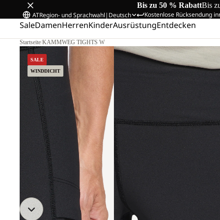
Bis zu 50 % Rabatt
Bis z
Kostenlose Rücksendung in
AT
Region- und Sprachwahl
|
Deutsch
Sale
Damen
Herren
Kinder
Ausrüstung
Entdecken
Startseite
/
KAMMWEG TIGHTS W
SALE
WINDDICHT