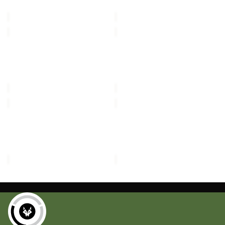
Regulärer Preis
€27,00
Regulärer Preis
€27,00
FLARE
PRINT
LS
T
Sale
T
Ausverkauft
K
FLARE LS T K
PRINT T K
K
Sale-Preis
€21,00
Sale-Preis
€15,00
Regulärer Preis
€35,00
Regulärer Preis
€25,00
PAW
PAW
T
T
Sale
K
Sale
K
PAW T K
PAW T K
Sale-Preis
€15,00
Sale-Preis
€15,00
Regulärer Preis
€25,00
Regulärer Preis
€25,00