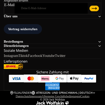
Angeboten erfährt
E-Mail
Über uns
Bestellungen
Dienstleistungen
Soziale Medien
Instagram
Tiktok
Facebook
Youtube
Twitter
Lieferoptionen
Sichere Zahlung mit
FILIALFINDER
AT
REGION- UND SPRACHWAHL
|
DEUTSCH
Datenschutz
Impressum
Allgemeine Geschäftsbedingungen
Cookies
© 2026
Jack Wolfskin