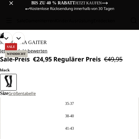
BIS ZU 40 % RABATT
JETZT KAUFEN
Kostenlose Rücksendung innerhalb von 30 Tagen
Sale
Damen
Herren
Kinder
Ausrüstung
Entdecken
/
04
BILD
BILD
BILD
BILD
MOROBBIA GAITER
IM
IM
IM
IM
SALE
Jetzt Produkt bewerten
VOLLBILD
VOLLBILD
VOLLBILD
VOLLBILD
WINDDICHT
Sale-Preis
€24,95
Regulärer Preis
€49,95
ÖFFNEN
ÖFFNEN
ÖFFNEN
ÖFFNEN
black
Size
Größentabelle
35-37
38-40
41-43