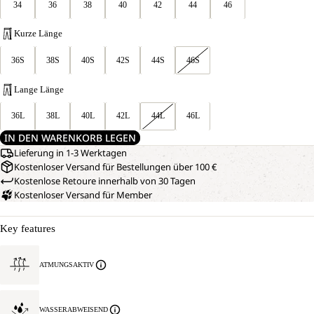
34
36
38
40
42
44
46
Kurze Länge
36S
38S
40S
42S
44S
46S
Lange Länge
36L
38L
40L
42L
44L
46L
IN DEN WARENKORB LEGEN
Lieferung in 1-3 Werktagen
Kostenloser Versand für Bestellungen über 100 €
Kostenlose Retoure innerhalb von 30 Tagen
Kostenloser Versand für Member
Key features
ATMUNGSAKTIV
WASSERABWEISEND