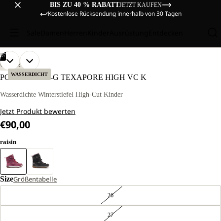
BIS ZU 40 % RABATT
JETZT KAUFEN
Kostenlose Rücksendung innerhalb von 30 Tagen
Sale
Damen
Herren
Kinder
Ausrüstung
Entdecken
/
07
BILD
BILD
BILD
BILD
BILD
BILD
BILD
WANDERN
IM
IM
IM
IM
IM
IM
IM
WASSERDICHT
POLAR BEAR-G TEXAPORE HIGH VC K
VOLLBILD
VOLLBILD
VOLLBILD
VOLLBILD
VOLLBILD
VOLLBILD
VOLLBILD
ÖFFNEN
ÖFFNEN
ÖFFNEN
ÖFFNEN
ÖFFNEN
ÖFFNEN
ÖFFNEN
Wasserdichte Winterstiefel High-Cut Kinder
Jetzt Produkt bewerten
€90,00
raisin
Size
Größentabelle
26
27