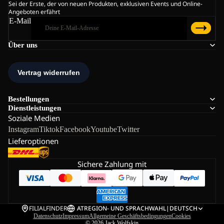
Sei der Erste, der von neuen Produkten, exklusiven Events und Online-
Angeboten erfährt
E-Mail
Über uns
Bestellungen
Dienstleistungen
Soziale Medien
Instagram
Tiktok
Facebook
Youtube
Twitter
Lieferoptionen
Sichere Zahlung mit
FILIALFINDER
AT
REGION- UND SPRACHWAHL
|
DEUTSCH
Datenschutz
Impressum
Allgemeine Geschäftsbedingungen
Cookies
© 2026
Jack Wolfskin