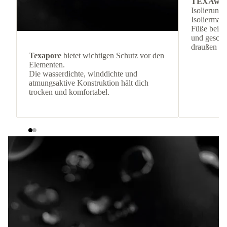
TEXAwa
Isolierung
Isoliermate
Füße bei k
und geschüt
draußen bl
Texapore
bietet wichtigen Schutz vor den
Elementen.
Die wasserdichte, winddichte und
atmungsaktive Konstruktion hält dich
trocken und komfortabel.