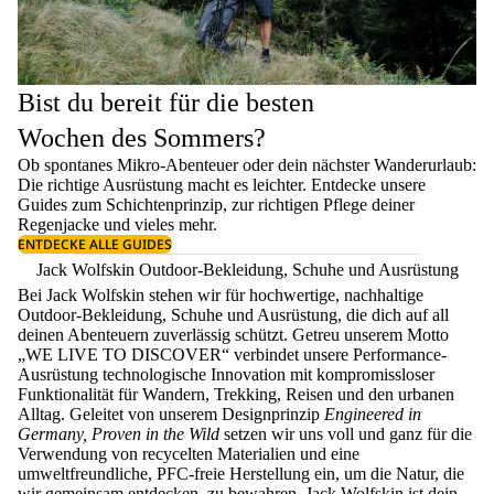
Bist du bereit für die besten
Wochen des Sommers?
Ob spontanes Mikro-Abenteuer oder dein nächster Wanderurlaub:
Die richtige Ausrüstung macht es leichter. Entdecke unsere
Guides zum
Schichtenprinzip
, zur richtigen
Pflege deiner
Regenjacke
und vieles mehr.
ENTDECKE ALLE GUIDES
Jack Wolfskin Outdoor-Bekleidung, Schuhe und Ausrüstung
Bei Jack Wolfskin stehen wir für hochwertige, nachhaltige
Outdoor-Bekleidung, Schuhe und Ausrüstung, die dich auf all
deinen Abenteuern zuverlässig schützt. Getreu unserem Motto
„WE LIVE TO DISCOVER“ verbindet unsere Performance-
Ausrüstung technologische Innovation mit kompromissloser
Funktionalität für Wandern, Trekking, Reisen und den urbanen
Alltag. Geleitet von unserem Designprinzip
Engineered in
Germany, Proven in the Wild
setzen wir uns voll und ganz für die
Verwendung von recycelten Materialien und eine
umweltfreundliche, PFC-freie Herstellung ein, um die Natur, die
wir gemeinsam entdecken, zu bewahren. Jack Wolfskin ist dein