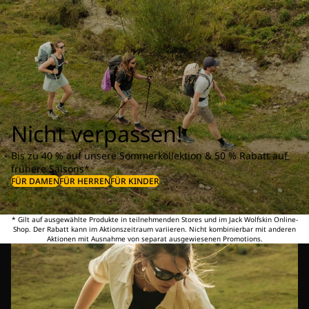
Nicht verpassen!
Bis zu 40 % auf unsere Sommerkollektion & 50 % Rabatt auf
frühere Saisons*
FÜR DAMEN
FÜR HERREN
FÜR KINDER
* Gilt auf ausgewählte Produkte in teilnehmenden Stores und im Jack Wolfskin Online-
Shop. Der Rabatt kann im Aktionszeitraum variieren. Nicht kombinierbar mit anderen
Aktionen mit Ausnahme von separat ausgewiesenen Promotions.