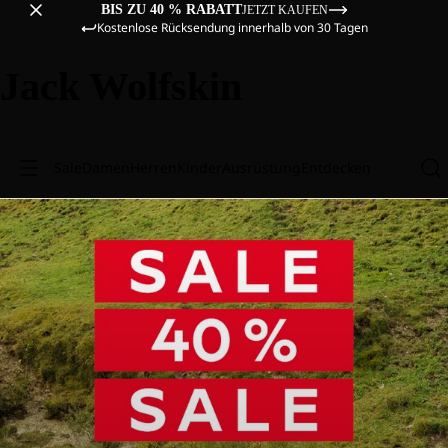
BIS ZU 40 % RABATT
JETZT KAUFEN
Kostenlose Rücksendung innerhalb von 30 Tagen
Jack Wolfskin
Sale
Damen
Herren
Kinder
Ausrüstung
Entdecken