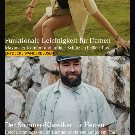
Funktionale Leichtigkeit für Damen
Maximaler Komfort und luftiger Schutz an heißen Tagen.
ENTDECKE WANDERBLUSEN
Der Sommer-Klassiker für Herren
Leicht, atmungsaktiv und schnelltrocknend auf jedem Trail.