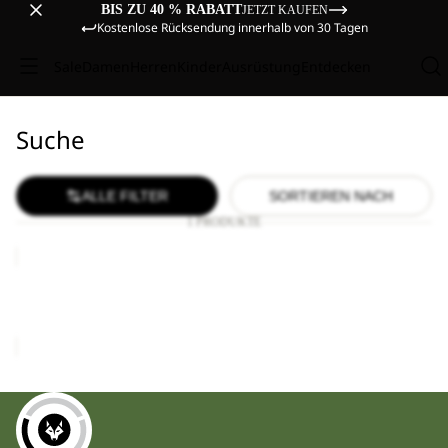
BIS ZU 40 % RABATT
JETZT KAUFEN
Kostenlose Rücksendung innerhalb von 30 Tagen
Sale
Damen
Herren
Kinder
Ausrüstung
Entdecken
Suche
ALLE FILTER
SORTIEREN NACH
1 PRODUKTE
MOONRISE
FZ
W
MOONRISE FZ W
€90,00