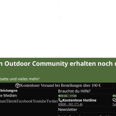
FIND
THE
Sale
WILD
 HOODIE W
FIND THE WILD CREWNECK
CREWNECK
€44,95
Regulärer Preis
€89,95
Sale-Preis
€48,00
Regulärer 
W
in Outdoor Community erhalten noch
abatte und vieles mehr!
Kostenloser Versand bei Bestellungen über 100 €
tleistungen
Brauchst du Hilfe?
le Medien
09:00 - 17:00
Kostenlose Hotline
gram
Tiktok
Facebook
Youtube
Twitter
00800 - 965 375 46
St
Newsletter