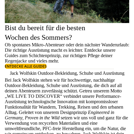
Bist du bereit für die besten
Wochen des Sommers?
Ob spontanes Mikro-Abenteuer oder dein nächster Wanderurlaub:
Die richtige Ausrüstung macht es leichter. Entdecke unsere
Guides zum
Schichtenprinzip
, zur richtigen
Pflege deiner
Regenjacke
und vieles mehr.
ENTDECKE ALLE GUIDES
Jack Wolfskin Outdoor-Bekleidung, Schuhe und Ausrüstung
Bei Jack Wolfskin stehen wir für hochwertige, nachhaltige
Outdoor-Bekleidung, Schuhe und Ausrüstung, die dich auf all
deinen Abenteuern zuverlässig schützt. Getreu unserem Motto
„WE LIVE TO DISCOVER“ verbindet unsere Performance-
Ausrüstung technologische Innovation mit kompromissloser
Funktionalität für Wandern, Trekking, Reisen und den urbanen
Alltag. Geleitet von unserem Designprinzip
Engineered in
Germany, Proven in the Wild
setzen wir uns voll und ganz für die
Verwendung von recycelten Materialien und eine
umweltfreundliche, PFC-freie Herstellung ein, um die Natur, die
wir gemeinsam entdecken, zu bewahren. Jack Wolfskin ist dein