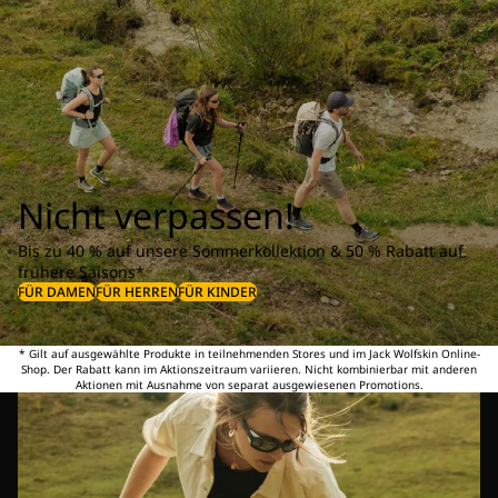
Nicht verpassen!
Bis zu 40 % auf unsere Sommerkollektion & 50 % Rabatt auf
frühere Saisons*
FÜR DAMEN
FÜR HERREN
FÜR KINDER
* Gilt auf ausgewählte Produkte in teilnehmenden Stores und im Jack Wolfskin Online-
Shop. Der Rabatt kann im Aktionszeitraum variieren. Nicht kombinierbar mit anderen
Aktionen mit Ausnahme von separat ausgewiesenen Promotions.