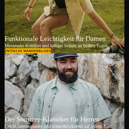
Funktionale Leichtigkeit für Damen
Maximaler Komfort und luftiger Schutz an heißen Tagen.
ENTDECKE WANDERBLUSEN
Der Sommer-Klassiker für Herren
Leicht, atmungsaktiv und schnelltrocknend auf jedem Trail.