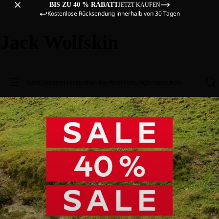
BIS ZU 40 % RABATT
JETZT KAUFEN
Kostenlose Rücksendung innerhalb von 30 Tagen
Jack Wolfskin
Sale
Damen
Herren
Kinder
Ausrüstung
Entdecken