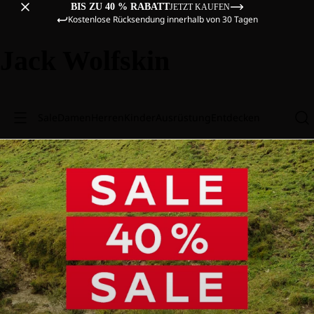
BIS ZU 40 % RABATT
JETZT KAUFEN
Kostenlose Rücksendung innerhalb von 30 Tagen
Jack Wolfskin
Sale
Damen
Herren
Kinder
Ausrüstung
Entdecken