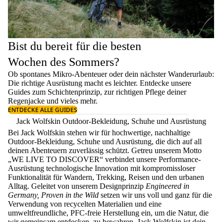
Bist du bereit für die besten
Wochen des Sommers?
Ob spontanes Mikro-Abenteuer oder dein nächster Wanderurlaub:
Die richtige Ausrüstung macht es leichter. Entdecke unsere
Guides zum
Schichtenprinzip
, zur richtigen
Pflege deiner
Regenjacke
und vieles mehr.
ENTDECKE ALLE GUIDES
Jack Wolfskin Outdoor-Bekleidung, Schuhe und Ausrüstung
Bei Jack Wolfskin stehen wir für hochwertige, nachhaltige
Outdoor-Bekleidung, Schuhe und Ausrüstung, die dich auf all
deinen Abenteuern zuverlässig schützt. Getreu unserem Motto
„WE LIVE TO DISCOVER“ verbindet unsere Performance-
Ausrüstung technologische Innovation mit kompromissloser
Funktionalität für Wandern, Trekking, Reisen und den urbanen
Alltag. Geleitet von unserem Designprinzip
Engineered in
Germany, Proven in the Wild
setzen wir uns voll und ganz für die
Verwendung von recycelten Materialien und eine
umweltfreundliche, PFC-freie Herstellung ein, um die Natur, die
wir gemeinsam entdecken, zu bewahren. Jack Wolfskin ist dein