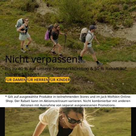
Nicht verpassen!
Bis zu 40 % auf unsere Sommerkollektion & 50 % Rabatt auf
frühere Saisons*
FÜR DAMEN
FÜR HERREN
FÜR KINDER
* Gilt auf ausgewählte Produkte in teilnehmenden Stores und im Jack Wolfskin Online-
Shop. Der Rabatt kann im Aktionszeitraum variieren. Nicht kombinierbar mit anderen
Aktionen mit Ausnahme von separat ausgewiesenen Promotions.