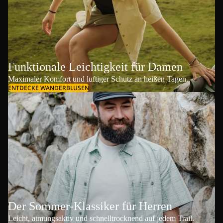
Funktionale Leichtigkeit für Damen
Maximaler Komfort und luftiger Schutz an heißen Tagen.
ENTDECKE WANDERBLUSEN
Der Sommer-Klassiker für Herren
Leicht, atmungsaktiv und schnelltrocknend auf jedem Trail.