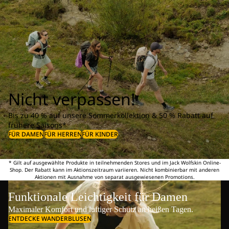
Nicht verpassen!
Bis zu 40 % auf unsere Sommerkollektion & 50 % Rabatt auf
frühere Saisons*
FÜR DAMEN
FÜR HERREN
FÜR KINDER
* Gilt auf ausgewählte Produkte in teilnehmenden Stores und im Jack Wolfskin Online-
Shop. Der Rabatt kann im Aktionszeitraum variieren. Nicht kombinierbar mit anderen
Aktionen mit Ausnahme von separat ausgewiesenen Promotions.
Funktionale Leichtigkeit für Damen
Maximaler Komfort und luftiger Schutz an heißen Tagen.
ENTDECKE WANDERBLUSEN