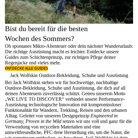
Bist du bereit für die besten
Wochen des Sommers?
Ob spontanes Mikro-Abenteuer oder dein nächster Wanderurlaub:
Die richtige Ausrüstung macht es leichter. Entdecke unsere
Guides zum
Schichtenprinzip
, zur richtigen
Pflege deiner
Regenjacke
und vieles mehr.
ENTDECKE ALLE GUIDES
Jack Wolfskin Outdoor-Bekleidung, Schuhe und Ausrüstung
Bei Jack Wolfskin stehen wir für hochwertige, nachhaltige
Outdoor-Bekleidung, Schuhe und Ausrüstung, die dich auf all
deinen Abenteuern zuverlässig schützt. Getreu unserem Motto
„WE LIVE TO DISCOVER“ verbindet unsere Performance-
Ausrüstung technologische Innovation mit kompromissloser
Funktionalität für Wandern, Trekking, Reisen und den urbanen
Alltag. Geleitet von unserem Designprinzip
Engineered in
Germany, Proven in the Wild
setzen wir uns voll und ganz für die
Verwendung von recycelten Materialien und eine
umweltfreundliche, PFC-freie Herstellung ein, um die Natur, die
wir gemeinsam entdecken, zu bewahren. Jack Wolfskin ist dein