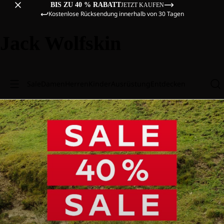
BIS ZU 40 % RABATT
JETZT KAUFEN
Kostenlose Rücksendung innerhalb von 30 Tagen
Jack Wolfskin
Sale
Damen
Herren
Kinder
Ausrüstung
Entdecken