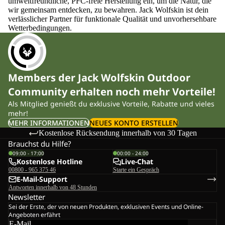
umweltfreundliche, PFC-freie Herstellung ein, um die Natur, die
wir gemeinsam entdecken, zu bewahren. Jack Wolfskin ist dein
verlässlicher Partner für funktionale Qualität und unvorhersehbare
Wetterbedingungen.
Members der Jack Wolfskin Outdoor
Community erhalten noch mehr Vorteile!
Als Mitglied genießt du exklusive Vorteile, Rabatte und vieles
mehr!
MEHR INFORMATIONEN
NEUES KONTO ERSTELLEN
Kostenlose Rücksendung innerhalb von 30 Tagen
Brauchst du Hilfe?
09:00 - 17:00
00:00 - 24:00
Kostenlose Hotline
Live-Chat
00800 - 965 375 46
Starte ein Gespräch
E-Mail-Support
Antworten innerhalb von 48 Stunden
Newsletter
Sei der Erste, der von neuen Produkten, exklusiven Events und Online-
Angeboten erfährt
E-Mail