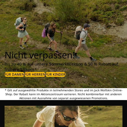
Nicht verpassen!
Bis zu 40 % auf unsere Sommerkollektion & 50 % Rabatt auf
frühere Saisons*
FÜR DAMEN
FÜR HERREN
FÜR KINDER
* Gilt auf ausgewählte Produkte in teilnehmenden Stores und im Jack Wolfskin Online-
Shop. Der Rabatt kann im Aktionszeitraum variieren. Nicht kombinierbar mit anderen
Aktionen mit Ausnahme von separat ausgewiesenen Promotions.