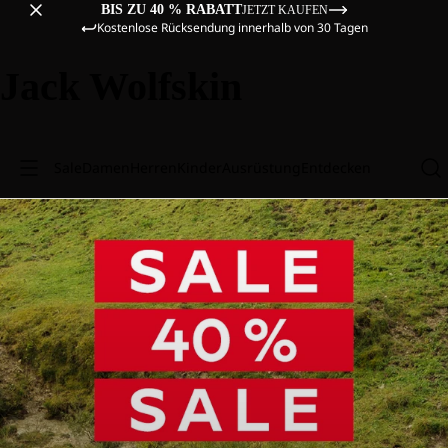
BIS ZU 40 % RABATT
JETZT KAUFEN
Kostenlose Rücksendung innerhalb von 30 Tagen
Jack Wolfskin
Sale
Damen
Herren
Kinder
Ausrüstung
Entdecken