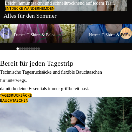
Leicht, atmungsaktiv und schnelltrocknend auf jedem Trail.
ENTDECKE WANDERHEMDEN
Alles für den Sommer
Damen T-Shirts & Polos
Herren T-Shirts & Polos
Damen T-Shirts & Polos
Herren T-Shirts & Polos
Bereit für jeden Tagestrip
Technische Tagesrucksäcke und flexible Bauchtaschen
für unterwegs,
damit du deine Essentials immer griffbereit hast.
TAGESRUCKSÄCKE
BAUCHTASCHEN